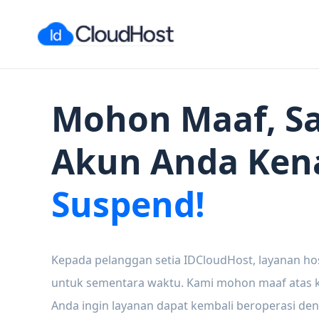
Mohon Maaf, Sa
Akun Anda Ken
Suspend!
Kepada pelanggan setia IDCloudHost, layanan ho
untuk sementara waktu. Kami mohon maaf atas ke
Anda ingin layanan dapat kembali beroperasi den