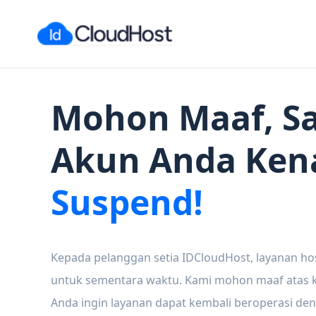
Mohon Maaf, Sa
Akun Anda Ken
Suspend!
Kepada pelanggan setia IDCloudHost, layanan ho
untuk sementara waktu. Kami mohon maaf atas ke
Anda ingin layanan dapat kembali beroperasi den