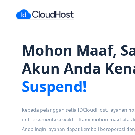
Mohon Maaf, Sa
Akun Anda Ken
Suspend!
Kepada pelanggan setia IDCloudHost, layanan ho
untuk sementara waktu. Kami mohon maaf atas ke
Anda ingin layanan dapat kembali beroperasi den