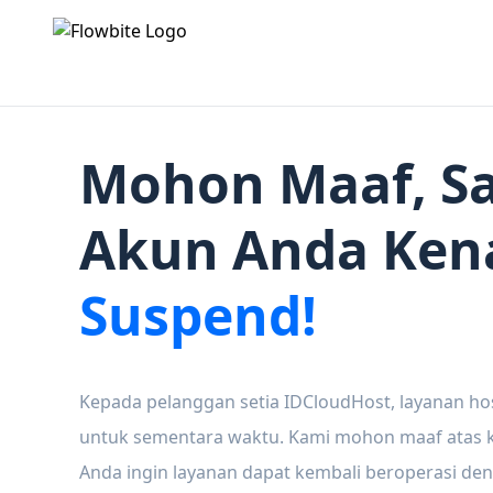
Mohon Maaf, Sa
Akun Anda Ken
Suspend!
Kepada pelanggan setia IDCloudHost, layanan ho
untuk sementara waktu. Kami mohon maaf atas ke
Anda ingin layanan dapat kembali beroperasi den