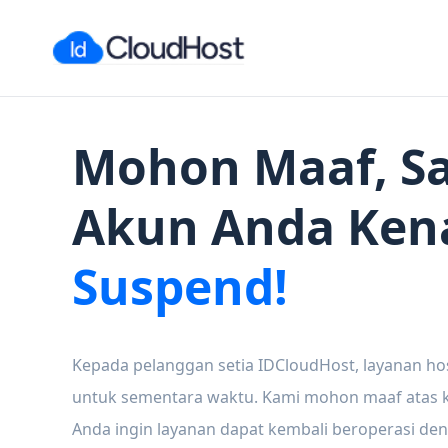
Mohon Maaf, Sa
Akun Anda Ken
Suspend!
Kepada pelanggan setia IDCloudHost, layanan ho
untuk sementara waktu. Kami mohon maaf atas ke
Anda ingin layanan dapat kembali beroperasi den