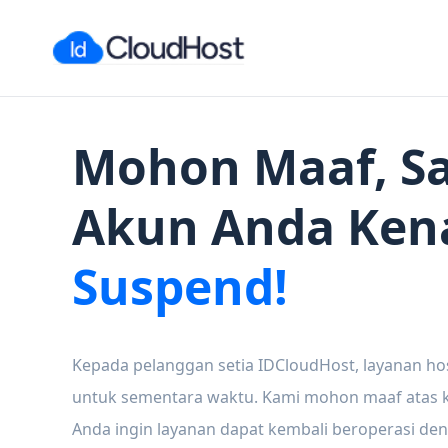
Mohon Maaf, Sa
Akun Anda Ken
Suspend!
Kepada pelanggan setia IDCloudHost, layanan ho
untuk sementara waktu. Kami mohon maaf atas ke
Anda ingin layanan dapat kembali beroperasi den