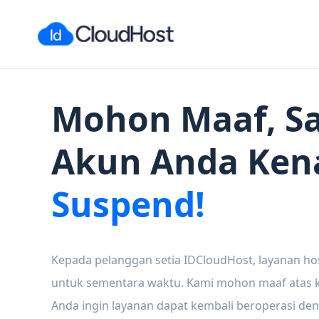
Mohon Maaf, Sa
Akun Anda Ken
Suspend!
Kepada pelanggan setia IDCloudHost, layanan ho
untuk sementara waktu. Kami mohon maaf atas ke
Anda ingin layanan dapat kembali beroperasi den