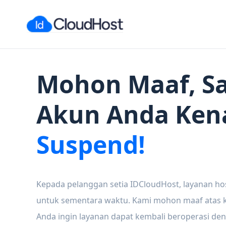
Mohon Maaf, Sa
Akun Anda Ken
Suspend!
Kepada pelanggan setia IDCloudHost, layanan ho
untuk sementara waktu. Kami mohon maaf atas ke
Anda ingin layanan dapat kembali beroperasi den